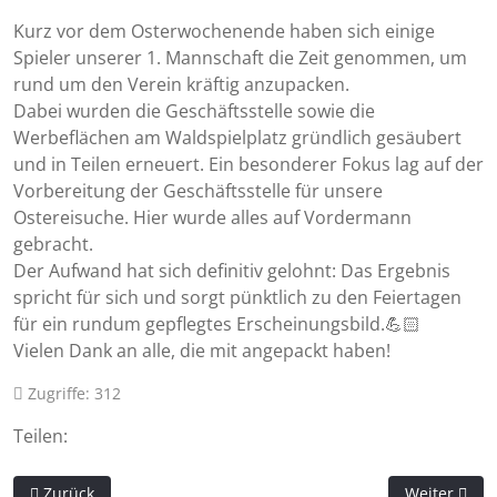
Kurz vor dem Osterwochenende haben sich einige
Spieler unserer 1. Mannschaft die Zeit genommen, um
rund um den Verein kräftig anzupacken.
Dabei wurden die Geschäftsstelle sowie die
Werbeflächen am Waldspielplatz gründlich gesäubert
und in Teilen erneuert. Ein besonderer Fokus lag auf der
Vorbereitung der Geschäftsstelle für unsere
Ostereisuche. Hier wurde alles auf Vordermann
gebracht.
Der Aufwand hat sich definitiv gelohnt: Das Ergebnis
spricht für sich und sorgt pünktlich zu den Feiertagen
für ein rundum gepflegtes Erscheinungsbild.💪🏻
Vielen Dank an alle, die mit angepackt haben!
Zugriffe: 312
Teilen:
Vorheriger Beitrag: Am Ostersonntag wurde es beim Rasensport
Nächster Bei
Zurück
Weiter