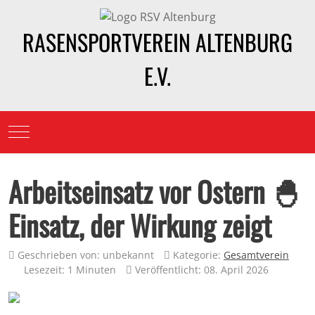
RASENSPORTVEREIN ALTENBURG
E.V.
Mobile Menu Toggle
Arbeitseinsatz vor Ostern 🐣
Einsatz, der Wirkung zeigt
Geschrieben von:
unbekannt
Kategorie:
Gesamtverein
Lesezeit: 1 Minuten
Veröffentlicht: 08. April 2026