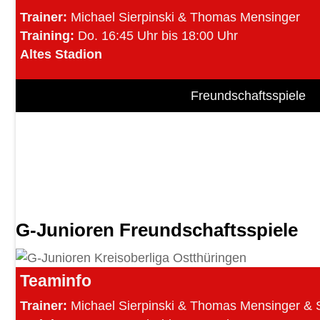
Trainer:
Michael Sierpinski & Thomas Mensinger
Training:
Do.
16:45 Uhr bis 18:00 Uhr
Altes Stadion
Freundschaftsspiele
G-Junioren Freundschaftsspiele
Teaminfo
Trainer:
Michael Sierpinski & Thomas Mensinger & 