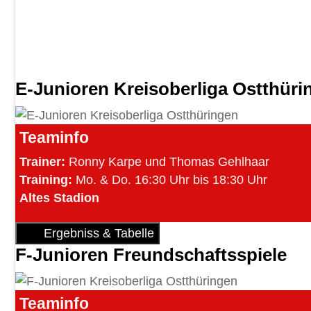
E-Junioren Kreisoberliga Ostthüri
Teaminfo
Trainer:
Ronny Karpe und Thomas Gehlhaar
Training:
Mo. & Do.
16:30 Uhr bis 18:30 Uhr
Altes Stadion
Ergebniss & Tabelle
F-Junioren Freundschaftsspiele
Teaminfo