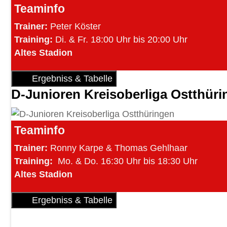
Teaminfo
Trainer:
Peter Köster
Training:
Di. & Fr.
18:00 Uhr bis 20:00 Uhr
Altes Stadion
Ergebniss & Tabelle
D-Junioren Kreisoberliga Ostthür
Teaminfo
Trainer:
Ronny Karpe & Thomas Gehlhaar
Training:
Mo. & Do. 16:30 Uhr bis 18:30 Uhr
Altes Stadion
Ergebniss & Tabelle