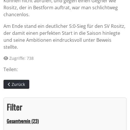
Können nicht abrufen, und gegen einen Gegner wie
Rositz, der in Bestform auftrat, war man schlichtweg
chancenlos.
Am Ende stand ein deutlicher 5:0-Sieg für den SV Rositz,
der damit einen perfekten Start in die Saison hinlegte
und seine Ambitionen eindrucksvoll unter Beweis
stellte.
Zugriffe: 738
Teilen:
Vorheriger Beitrag: Die ersten drei Punkte in der neuen Saison
Zurück
Filter
Gesamtverein (23)