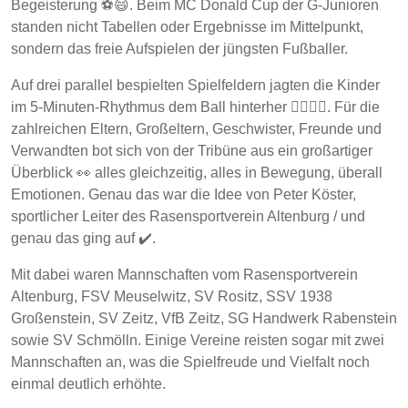
Begeisterung ⚽😄. Beim MC Donald Cup der G-Junioren
standen nicht Tabellen oder Ergebnisse im Mittelpunkt,
sondern das freie Aufspielen der jüngsten Fußballer.
Auf drei parallel bespielten Spielfeldern jagten die Kinder
im 5-Minuten-Rhythmus dem Ball hinterher 🏃‍♂️🏃‍♀️. Für die
zahlreichen Eltern, Großeltern, Geschwister, Freunde und
Verwandten bot sich von der Tribüne aus ein großartiger
Überblick 👀 alles gleichzeitig, alles in Bewegung, überall
Emotionen. Genau das war die Idee von Peter Köster,
sportlicher Leiter des Rasensportverein Altenburg / und
genau das ging auf ✔️.
Mit dabei waren Mannschaften vom Rasensportverein
Altenburg, FSV Meuselwitz, SV Rositz, SSV 1938
Großenstein, SV Zeitz, VfB Zeitz, SG Handwerk Rabenstein
sowie SV Schmölln. Einige Vereine reisten sogar mit zwei
Mannschaften an, was die Spielfreude und Vielfalt noch
einmal deutlich erhöhte.