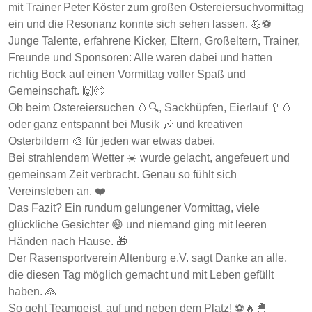
mit Trainer Peter Köster zum großen Ostereiersuchvormittag
ein und die Resonanz konnte sich sehen lassen. 💪⚽
Junge Talente, erfahrene Kicker, Eltern, Großeltern, Trainer,
Freunde und Sponsoren: Alle waren dabei und hatten
richtig Bock auf einen Vormittag voller Spaß und
Gemeinschaft. 🙌😊
Ob beim Ostereiersuchen 🥚🔍, Sackhüpfen, Eierlauf 🥄🥚
oder ganz entspannt bei Musik 🎶 und kreativen
Osterbildern 🎨 für jeden war etwas dabei.
Bei strahlendem Wetter ☀️ wurde gelacht, angefeuert und
gemeinsam Zeit verbracht. Genau so fühlt sich
Vereinsleben an. ❤️
Das Fazit? Ein rundum gelungener Vormittag, viele
glückliche Gesichter 😄 und niemand ging mit leeren
Händen nach Hause. 🎁
Der Rasensportverein Altenburg e.V. sagt Danke an alle,
die diesen Tag möglich gemacht und mit Leben gefüllt
haben. 🙏
So geht Teamgeist, auf und neben dem Platz! ⚽🔥🐣