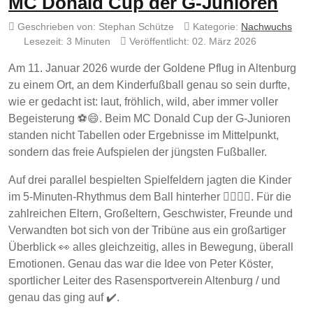
MC Donald Cup der G-Junioren
Geschrieben von:
Stephan Schütze
Kategorie:
Nachwuchs
Lesezeit: 3 Minuten
Veröffentlicht: 02. März 2026
Am 11. Januar 2026 wurde der Goldene Pflug in Altenburg
zu einem Ort, an dem Kinderfußball genau so sein durfte,
wie er gedacht ist: laut, fröhlich, wild, aber immer voller
Begeisterung ⚽😄. Beim MC Donald Cup der G-Junioren
standen nicht Tabellen oder Ergebnisse im Mittelpunkt,
sondern das freie Aufspielen der jüngsten Fußballer.
Auf drei parallel bespielten Spielfeldern jagten die Kinder
im 5-Minuten-Rhythmus dem Ball hinterher 🏃‍♂️🏃‍♀️. Für die
zahlreichen Eltern, Großeltern, Geschwister, Freunde und
Verwandten bot sich von der Tribüne aus ein großartiger
Überblick 👀 alles gleichzeitig, alles in Bewegung, überall
Emotionen. Genau das war die Idee von Peter Köster,
sportlicher Leiter des Rasensportverein Altenburg / und
genau das ging auf ✔️.