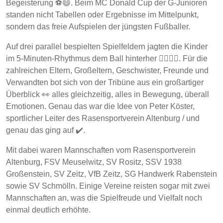
Begeisterung ⚽😄. Beim MC Donald Cup der G-Junioren
standen nicht Tabellen oder Ergebnisse im Mittelpunkt,
sondern das freie Aufspielen der jüngsten Fußballer.
Auf drei parallel bespielten Spielfeldern jagten die Kinder
im 5-Minuten-Rhythmus dem Ball hinterher 🏃‍♂️🏃‍♀️. Für die
zahlreichen Eltern, Großeltern, Geschwister, Freunde und
Verwandten bot sich von der Tribüne aus ein großartiger
Überblick 👀 alles gleichzeitig, alles in Bewegung, überall
Emotionen. Genau das war die Idee von Peter Köster,
sportlicher Leiter des Rasensportverein Altenburg / und
genau das ging auf ✔️.
Mit dabei waren Mannschaften vom Rasensportverein
Altenburg, FSV Meuselwitz, SV Rositz, SSV 1938
Großenstein, SV Zeitz, VfB Zeitz, SG Handwerk Rabenstein
sowie SV Schmölln. Einige Vereine reisten sogar mit zwei
Mannschaften an, was die Spielfreude und Vielfalt noch
einmal deutlich erhöhte.