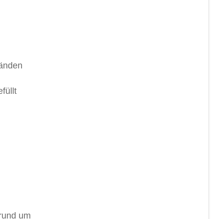
Händen
füllt
 rund um