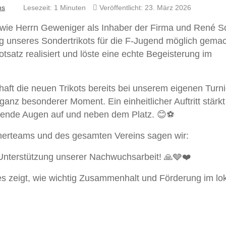
hs
Lesezeit: 1 Minuten
Veröffentlicht: 23. März 2026
wie Herrn Geweniger als Inhaber der Firma und René S
 unseres Sondertrikots für die F-Jugend möglich gema
tsatz realisiert und löste eine echte Begeisterung im
ft die neuen Trikots bereits bei unserem eigenen Turni
anz besonderer Moment. Ein einheitlicher Auftritt stärkt
htende Augen auf und neben dem Platz. 😊⚽
inerteams und des gesamten Vereins sagen wir:
 Unterstützung unserer Nachwuchsarbeit! 🙏🩶❤️
 es zeigt, wie wichtig Zusammenhalt und Förderung im lo