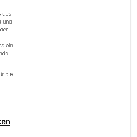
s des
u und
 der
ss ein
Ende
ür die
ken