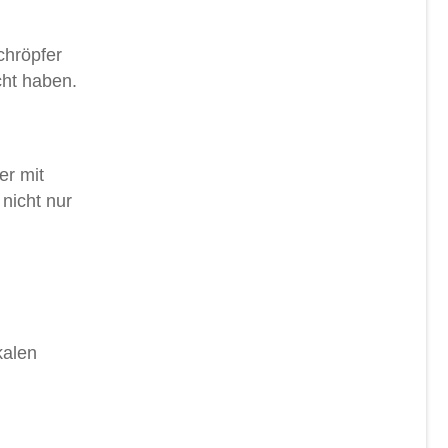
chröpfer
cht haben.
er mit
 nicht nur
kalen