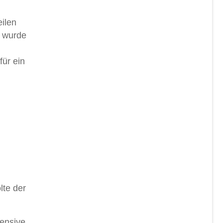
ilen
r wurde
für ein
lte der
fensive