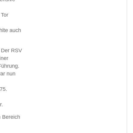
 Tor
hlte auch
. Der RSV
iner
 Führung.
war nun
75.
r.
m Bereich