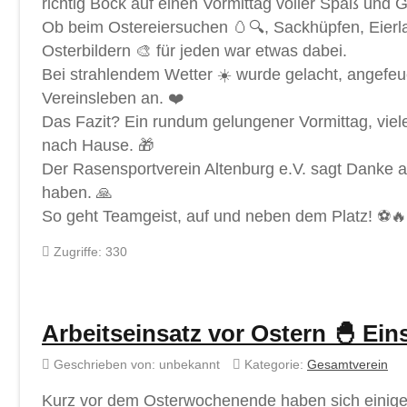
richtig Bock auf einen Vormittag voller Spaß und 
Ob beim Ostereiersuchen 🥚🔍, Sackhüpfen, Eierla
Osterbildern 🎨 für jeden war etwas dabei.
Bei strahlendem Wetter ☀️ wurde gelacht, angefeu
Vereinsleben an. ❤️
Das Fazit? Ein rundum gelungener Vormittag, viel
nach Hause. 🎁
Der Rasensportverein Altenburg e.V. sagt Danke an
haben. 🙏
So geht Teamgeist, auf und neben dem Platz! ⚽
Zugriffe: 330
Arbeitseinsatz vor Ostern 🐣 Ein
Geschrieben von:
unbekannt
Kategorie:
Gesamtverein
Kurz vor dem Osterwochenende haben sich einige