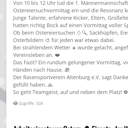
Von 10 bis 12 Uhr lud die 1. Männermannschaf
Ostereiersuchvormittag ein und die Resonanz k
Junge Talente, erfahrene Kicker, Eltern, Großel
hatten richtig Bock auf einen Vormittag voller
Ob beim Ostereiersuchen 🥚🔍, Sackhüpfen, Eier
Osterbildern 🎨 für jeden war etwas dabei.
Bei strahlendem Wetter ☀️ wurde gelacht, angef
Vereinsleben an. ❤️
Das Fazit? Ein rundum gelungener Vormittag, vi
Händen nach Hause. 🎁
Der Rasensportverein Altenburg e.V. sagt Dank
gefüllt haben. 🙏
So geht Teamgeist, auf und neben dem Platz! ⚽
Zugriffe: 328