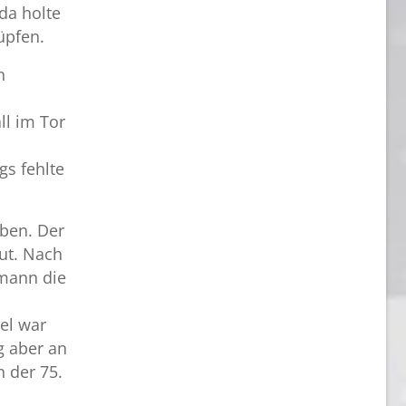
da holte
nüpfen.
n
ll im Tor
gs fehlte
ben. Der
gut. Nach
hmann die
el war
g aber an
n der 75.