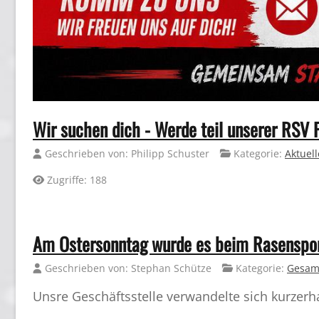
Wir suchen dich - Werde teil unserer RSV 
Geschrieben von:
Philipp Schuster
Kategorie:
Aktuell
Zugriffe: 188
Am Ostersonntag wurde es beim Rasensportv
Geschrieben von:
Stephan Schütze
Kategorie:
Gesam
Unsre Geschäftsstelle verwandelte sich kurzerh