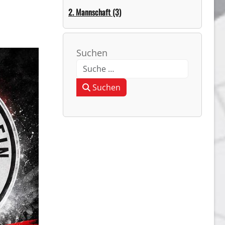
2. Mannschaft (3)
Suchen
Type 2 or more characters for resul
Suchen