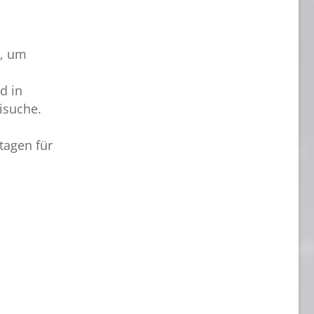
n, um
d in
isuche.
tagen für