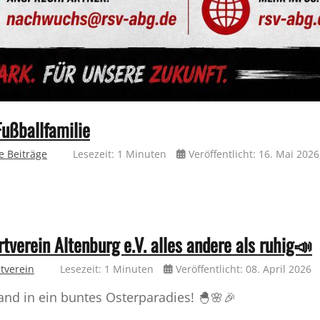
Fußballfamilie
e Beiträge
Lesezeit: 1 Minuten
Veröffentlicht: 16. Mai 2026
erein Altenburg e.V. alles andere als ruhig📣
tverein
Lesezeit: 1 Minuten
Veröffentlicht: 08. April 2026
and in ein buntes Osterparadies! 🐣🌸🎉