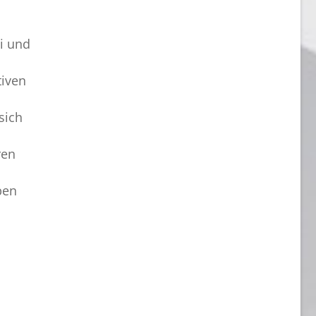
ei und
tiven
sich
ren
ben