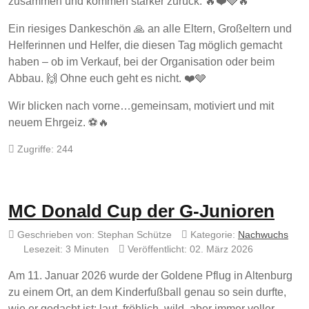
zusammen und kommen stärker zurück. 🔥❤️🩶🔥
Ein riesiges Dankeschön 🙏 an alle Eltern, Großeltern und
Helferinnen und Helfer, die diesen Tag möglich gemacht
haben – ob im Verkauf, bei der Organisation oder beim
Abbau. 🙌 Ohne euch geht es nicht. ❤️🩶
Wir blicken nach vorne…gemeinsam, motiviert und mit
neuem Ehrgeiz. ⚽🔥
Zugriffe: 244
MC Donald Cup der G-Junioren
Geschrieben von:
Stephan Schütze
Kategorie:
Nachwuchs
Lesezeit: 3 Minuten
Veröffentlicht: 02. März 2026
Am 11. Januar 2026 wurde der Goldene Pflug in Altenburg
zu einem Ort, an dem Kinderfußball genau so sein durfte,
wie er gedacht ist: laut, fröhlich, wild, aber immer voller