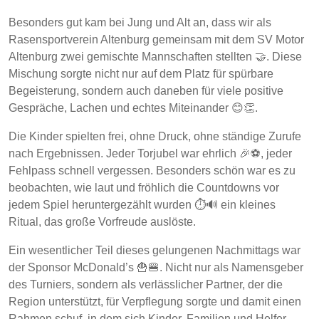
Besonders gut kam bei Jung und Alt an, dass wir als
Rasensportverein Altenburg gemeinsam mit dem SV Motor
Altenburg zwei gemischte Mannschaften stellten 🤝. Diese
Mischung sorgte nicht nur auf dem Platz für spürbare
Begeisterung, sondern auch daneben für viele positive
Gespräche, Lachen und echtes Miteinander 😊👏.
Die Kinder spielten frei, ohne Druck, ohne ständige Zurufe
nach Ergebnissen. Jeder Torjubel war ehrlich 🎉⚽, jeder
Fehlpass schnell vergessen. Besonders schön war es zu
beobachten, wie laut und fröhlich die Countdowns vor
jedem Spiel heruntergezählt wurden ⏱️🔊 ein kleines
Ritual, das große Vorfreude auslöste.
Ein wesentlicher Teil dieses gelungenen Nachmittags war
der Sponsor McDonald’s 🍟🍔. Nicht nur als Namensgeber
des Turniers, sondern als verlässlicher Partner, der die
Region unterstützt, für Verpflegung sorgte und damit einen
Rahmen schuf, in dem sich Kinder, Familien und Helfer