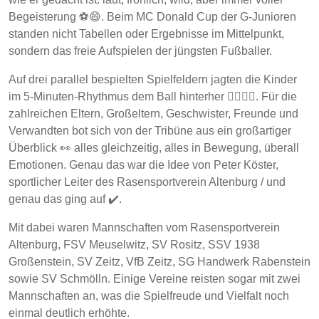
Begeisterung ⚽😄. Beim MC Donald Cup der G-Junioren
standen nicht Tabellen oder Ergebnisse im Mittelpunkt,
sondern das freie Aufspielen der jüngsten Fußballer.
Auf drei parallel bespielten Spielfeldern jagten die Kinder
im 5-Minuten-Rhythmus dem Ball hinterher 🏃‍♂️🏃‍♀️. Für die
zahlreichen Eltern, Großeltern, Geschwister, Freunde und
Verwandten bot sich von der Tribüne aus ein großartiger
Überblick 👀 alles gleichzeitig, alles in Bewegung, überall
Emotionen. Genau das war die Idee von Peter Köster,
sportlicher Leiter des Rasensportverein Altenburg / und
genau das ging auf ✔️.
Mit dabei waren Mannschaften vom Rasensportverein
Altenburg, FSV Meuselwitz, SV Rositz, SSV 1938
Großenstein, SV Zeitz, VfB Zeitz, SG Handwerk Rabenstein
sowie SV Schmölln. Einige Vereine reisten sogar mit zwei
Mannschaften an, was die Spielfreude und Vielfalt noch
einmal deutlich erhöhte.