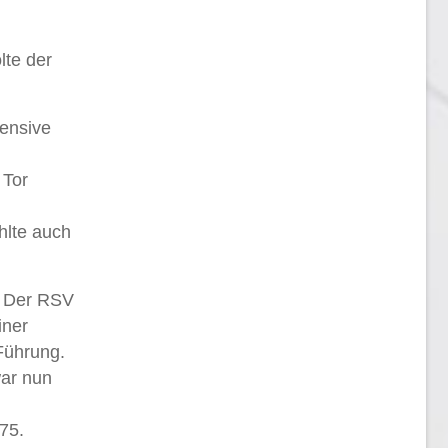
lte der
fensive
 Tor
hlte auch
. Der RSV
iner
 Führung.
war nun
75.