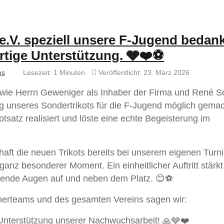
e.V. speziell unsere F-Jugend bedan
artige Unterstützung. 🩶❤️⚽
hs
Lesezeit: 1 Minuten
Veröffentlicht: 23. März 2026
wie Herrn Geweniger als Inhaber der Firma und René S
 unseres Sondertrikots für die F-Jugend möglich gema
tsatz realisiert und löste eine echte Begeisterung im
ft die neuen Trikots bereits bei unserem eigenen Turni
anz besonderer Moment. Ein einheitlicher Auftritt stärkt
htende Augen auf und neben dem Platz. 😊⚽
inerteams und des gesamten Vereins sagen wir:
 Unterstützung unserer Nachwuchsarbeit! 🙏🩶❤️