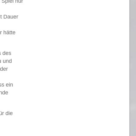
 Spiel nur
t Dauer
r hätte
s des
u und
 der
ss ein
Ende
ür die