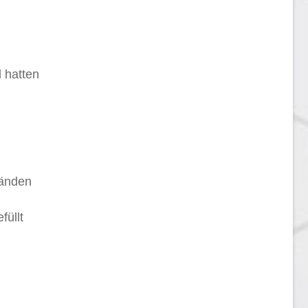
d hatten
Händen
füllt