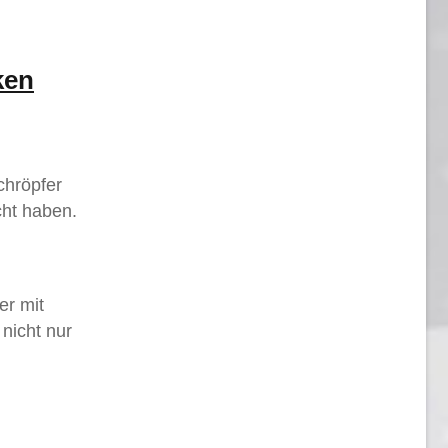
ken
chröpfer
cht haben.
er mit
 nicht nur