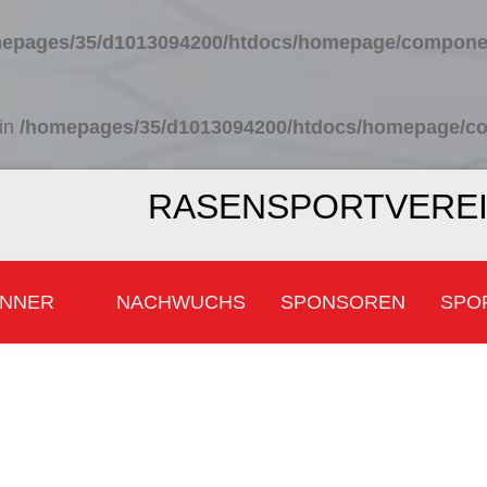
epages/35/d1013094200/htdocs/homepage/component
 in
/homepages/35/d1013094200/htdocs/homepage/com
RASENSPORTVEREIN
NNER
NACHWUCHS
SPONSOREN
SPO