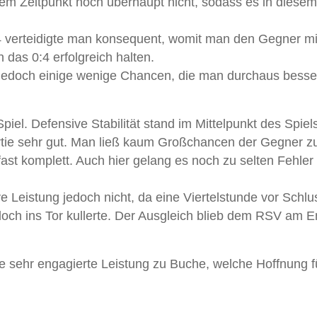
em Zeitpunkt noch überhaupt nicht, sodass es in diesem
 verteidigte man konsequent, womit man den Gegner mi
 das 0:4 erfolgreich halten.
 jedoch einige wenige Chancen, die man durchaus besse
iel. Defensive Stabilität stand im Mittelpunkt des Spiel
rtie sehr gut. Man ließ kaum Großchancen der Gegner z
fast komplett. Auch hier gelang es noch zu selten Fehler
 Leistung jedoch nicht, da eine Viertelstunde vor Schlu
doch ins Tor kullerte. Der Ausgleich blieb dem RSV am 
e sehr engagierte Leistung zu Buche, welche Hoffnung f