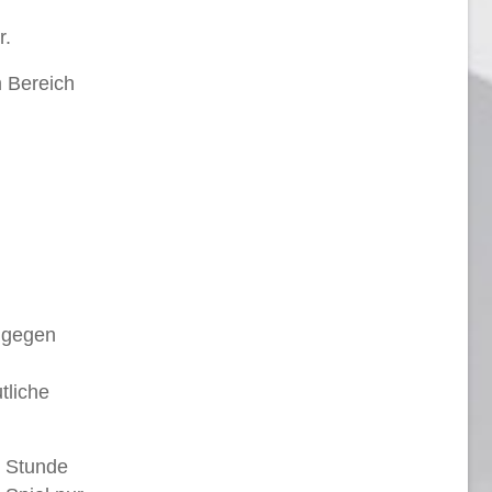
r.
m Bereich
n gegen
tliche
n Stunde