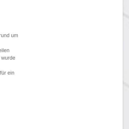
 rund um
ilen
r wurde
für ein