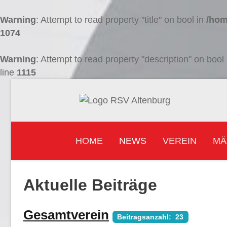
Warning
: Attempt to read property "title" on bool in
/hom
1074
Warning
: Attempt to read property "description" on bool
line
1115
HOME
NEWS
VEREIN
MÄ
Aktuelle Beiträge
Gesamtverein
Beitragsanzahl: 23