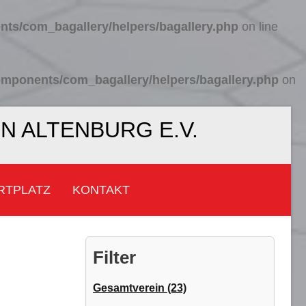
s/com_bagallery/helpers/bagallery.php
on line
ponents/com_bagallery/helpers/bagallery.php
on
 ALTENBURG E.V.
RTPLATZ
KONTAKT
Filter
Gesamtverein (23)