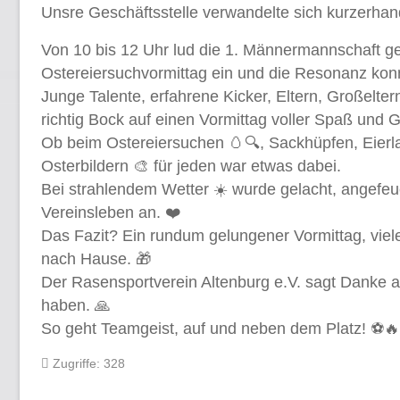
Unsre Geschäftsstelle verwandelte sich kurzerhan
Von 10 bis 12 Uhr lud die 1. Männermannschaft g
Ostereiersuchvormittag ein und die Resonanz kon
Junge Talente, erfahrene Kicker, Eltern, Großelte
richtig Bock auf einen Vormittag voller Spaß und 
Ob beim Ostereiersuchen 🥚🔍, Sackhüpfen, Eierla
Osterbildern 🎨 für jeden war etwas dabei.
Bei strahlendem Wetter ☀️ wurde gelacht, angefeu
Vereinsleben an. ❤️
Das Fazit? Ein rundum gelungener Vormittag, viel
nach Hause. 🎁
Der Rasensportverein Altenburg e.V. sagt Danke an
haben. 🙏
So geht Teamgeist, auf und neben dem Platz! ⚽
Zugriffe: 328