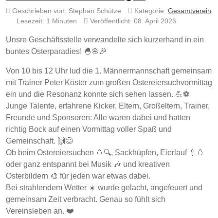
Geschrieben von:
Stephan Schütze
Kategorie:
Gesamtverein
Lesezeit: 1 Minuten
Veröffentlicht: 08. April 2026
Unsre Geschäftsstelle verwandelte sich kurzerhand in ein
buntes Osterparadies! 🐣🌸🎉
Von 10 bis 12 Uhr lud die 1. Männermannschaft gemeinsam
mit Trainer Peter Köster zum großen Ostereiersuchvormittag
ein und die Resonanz konnte sich sehen lassen. 💪⚽
Junge Talente, erfahrene Kicker, Eltern, Großeltern, Trainer,
Freunde und Sponsoren: Alle waren dabei und hatten
richtig Bock auf einen Vormittag voller Spaß und
Gemeinschaft. 🙌😊
Ob beim Ostereiersuchen 🥚🔍, Sackhüpfen, Eierlauf 🥄🥚
oder ganz entspannt bei Musik 🎶 und kreativen
Osterbildern 🎨 für jeden war etwas dabei.
Bei strahlendem Wetter ☀️ wurde gelacht, angefeuert und
gemeinsam Zeit verbracht. Genau so fühlt sich
Vereinsleben an. ❤️