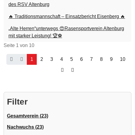
des RSV Altenburg
🔥 Traditionsmannschaft – Einsatzbericht Eisenberg 🔥
„Alte Herren“unterwegs 😍Rasensportverein Altenburg
mit starker Leistung! 🏆⚽
Seite 1 von 10
1
2
3
4
5
6
7
8
9
10
Filter
Gesamtverein (23)
Nachwuchs (23)