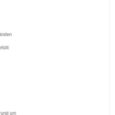
Händen
füllt
 rund um