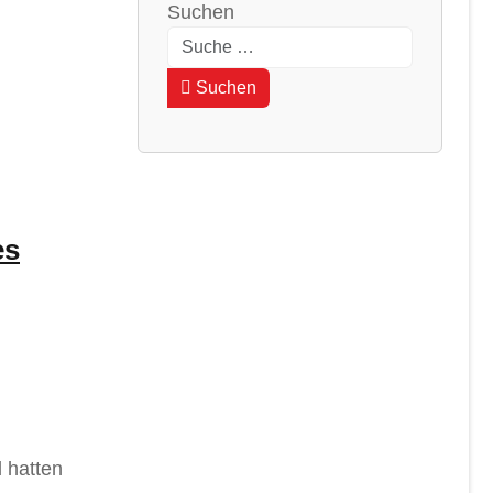
Suchen
Type 2 or more characters for results
Suchen
es
d hatten