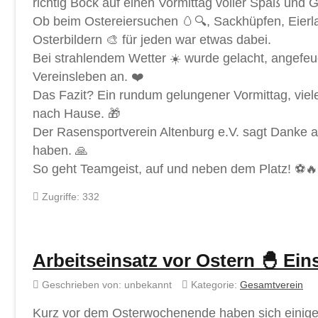
richtig Bock auf einen Vormittag voller Spaß und 
Ob beim Ostereiersuchen 🥚🔍, Sackhüpfen, Eierla
Osterbildern 🎨 für jeden war etwas dabei.
Bei strahlendem Wetter ☀️ wurde gelacht, angefeu
Vereinsleben an. ❤️
Das Fazit? Ein rundum gelungener Vormittag, viel
nach Hause. 🎁
Der Rasensportverein Altenburg e.V. sagt Danke an
haben. 🙏
So geht Teamgeist, auf und neben dem Platz! ⚽
Zugriffe: 332
Arbeitseinsatz vor Ostern 🐣 Ein
Geschrieben von:
unbekannt
Kategorie:
Gesamtverein
Kurz vor dem Osterwochenende haben sich einige