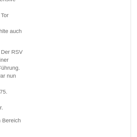
 Tor
hlte auch
. Der RSV
iner
 Führung.
war nun
75.
r.
m Bereich