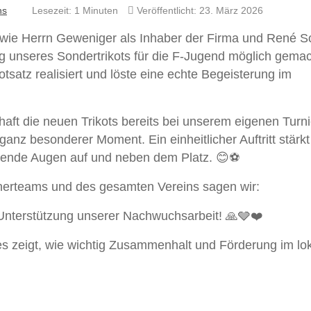
hs
Lesezeit: 1 Minuten
Veröffentlicht: 23. März 2026
wie Herrn Geweniger als Inhaber der Firma und René S
 unseres Sondertrikots für die F-Jugend möglich gema
tsatz realisiert und löste eine echte Begeisterung im
ft die neuen Trikots bereits bei unserem eigenen Turni
anz besonderer Moment. Ein einheitlicher Auftritt stärkt
htende Augen auf und neben dem Platz. 😊⚽
inerteams und des gesamten Vereins sagen wir:
 Unterstützung unserer Nachwuchsarbeit! 🙏🩶❤️
 es zeigt, wie wichtig Zusammenhalt und Förderung im lo