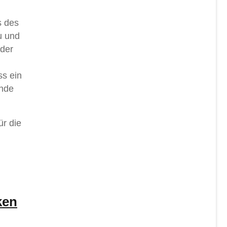
s des
u und
 der
ss ein
Ende
ür die
ken