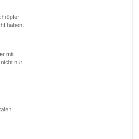
chröpfer
cht haben.
er mit
 nicht nur
kalen