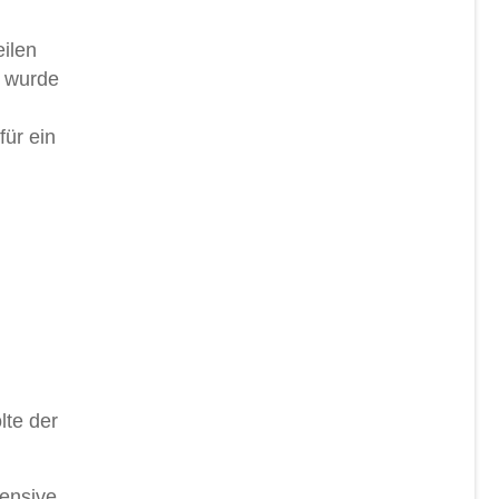
ilen
r wurde
für ein
lte der
fensive