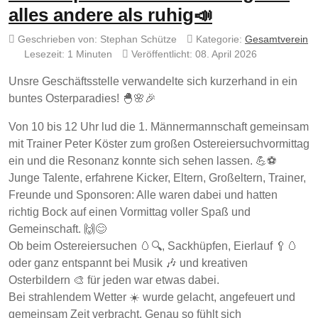
alles andere als ruhig📣
Geschrieben von:
Stephan Schütze
Kategorie:
Gesamtverein
Lesezeit: 1 Minuten
Veröffentlicht: 08. April 2026
Unsre Geschäftsstelle verwandelte sich kurzerhand in ein
buntes Osterparadies! 🐣🌸🎉
Von 10 bis 12 Uhr lud die 1. Männermannschaft gemeinsam
mit Trainer Peter Köster zum großen Ostereiersuchvormittag
ein und die Resonanz konnte sich sehen lassen. 💪⚽
Junge Talente, erfahrene Kicker, Eltern, Großeltern, Trainer,
Freunde und Sponsoren: Alle waren dabei und hatten
richtig Bock auf einen Vormittag voller Spaß und
Gemeinschaft. 🙌😊
Ob beim Ostereiersuchen 🥚🔍, Sackhüpfen, Eierlauf 🥄🥚
oder ganz entspannt bei Musik 🎶 und kreativen
Osterbildern 🎨 für jeden war etwas dabei.
Bei strahlendem Wetter ☀️ wurde gelacht, angefeuert und
gemeinsam Zeit verbracht. Genau so fühlt sich