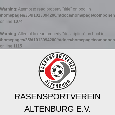
Warning
: Attempt to read property "title" on bool in
/homepages/35/d1013094200/htdocs/homepage/components
on line
1074
Warning
: Attempt to read property "description" on bool in
/homepages/35/d1013094200/htdocs/homepage/components
on line
1115
RASENSPORTVEREIN
ALTENBURG E.V.