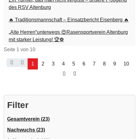
des RSV Altenburg
🔥 Traditionsmannschaft – Einsatzbericht Eisenberg 🔥
„Alte Herren“unterwegs 😍Rasensportverein Altenburg
mit starker Leistung! 🏆⚽
Seite 1 von 10
1
2
3
4
5
6
7
8
9
10
Filter
Gesamtverein (23)
Nachwuchs (23)