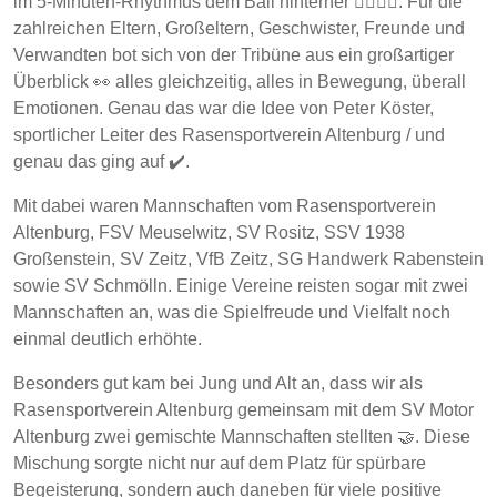
im 5-Minuten-Rhythmus dem Ball hinterher 🏃‍♂️🏃‍♀️. Für die
zahlreichen Eltern, Großeltern, Geschwister, Freunde und
Verwandten bot sich von der Tribüne aus ein großartiger
Überblick 👀 alles gleichzeitig, alles in Bewegung, überall
Emotionen. Genau das war die Idee von Peter Köster,
sportlicher Leiter des Rasensportverein Altenburg / und
genau das ging auf ✔️.
Mit dabei waren Mannschaften vom Rasensportverein
Altenburg, FSV Meuselwitz, SV Rositz, SSV 1938
Großenstein, SV Zeitz, VfB Zeitz, SG Handwerk Rabenstein
sowie SV Schmölln. Einige Vereine reisten sogar mit zwei
Mannschaften an, was die Spielfreude und Vielfalt noch
einmal deutlich erhöhte.
Besonders gut kam bei Jung und Alt an, dass wir als
Rasensportverein Altenburg gemeinsam mit dem SV Motor
Altenburg zwei gemischte Mannschaften stellten 🤝. Diese
Mischung sorgte nicht nur auf dem Platz für spürbare
Begeisterung, sondern auch daneben für viele positive