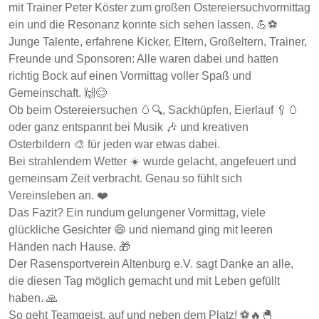
mit Trainer Peter Köster zum großen Ostereiersuchvormittag
ein und die Resonanz konnte sich sehen lassen. 💪⚽
Junge Talente, erfahrene Kicker, Eltern, Großeltern, Trainer,
Freunde und Sponsoren: Alle waren dabei und hatten
richtig Bock auf einen Vormittag voller Spaß und
Gemeinschaft. 🙌😊
Ob beim Ostereiersuchen 🥚🔍, Sackhüpfen, Eierlauf 🥄🥚
oder ganz entspannt bei Musik 🎶 und kreativen
Osterbildern 🎨 für jeden war etwas dabei.
Bei strahlendem Wetter ☀️ wurde gelacht, angefeuert und
gemeinsam Zeit verbracht. Genau so fühlt sich
Vereinsleben an. ❤️
Das Fazit? Ein rundum gelungener Vormittag, viele
glückliche Gesichter 😄 und niemand ging mit leeren
Händen nach Hause. 🎁
Der Rasensportverein Altenburg e.V. sagt Danke an alle,
die diesen Tag möglich gemacht und mit Leben gefüllt
haben. 🙏
So geht Teamgeist, auf und neben dem Platz! ⚽🔥🐣