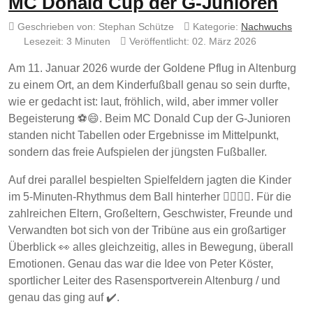
MC Donald Cup der G-Junioren
Geschrieben von:
Stephan Schütze
Kategorie:
Nachwuchs
Lesezeit: 3 Minuten
Veröffentlicht: 02. März 2026
Am 11. Januar 2026 wurde der Goldene Pflug in Altenburg
zu einem Ort, an dem Kinderfußball genau so sein durfte,
wie er gedacht ist: laut, fröhlich, wild, aber immer voller
Begeisterung ⚽😄. Beim MC Donald Cup der G-Junioren
standen nicht Tabellen oder Ergebnisse im Mittelpunkt,
sondern das freie Aufspielen der jüngsten Fußballer.
Auf drei parallel bespielten Spielfeldern jagten die Kinder
im 5-Minuten-Rhythmus dem Ball hinterher 🏃‍♂️🏃‍♀️. Für die
zahlreichen Eltern, Großeltern, Geschwister, Freunde und
Verwandten bot sich von der Tribüne aus ein großartiger
Überblick 👀 alles gleichzeitig, alles in Bewegung, überall
Emotionen. Genau das war die Idee von Peter Köster,
sportlicher Leiter des Rasensportverein Altenburg / und
genau das ging auf ✔️.