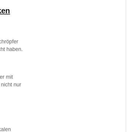
ken
chröpfer
cht haben.
er mit
 nicht nur
kalen