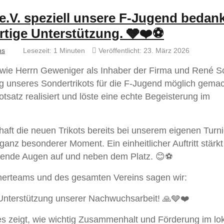
e.V. speziell unsere F-Jugend bedan
artige Unterstützung. 🩶❤️⚽
hs
Lesezeit: 1 Minuten
Veröffentlicht: 23. März 2026
wie Herrn Geweniger als Inhaber der Firma und René S
 unseres Sondertrikots für die F-Jugend möglich gema
tsatz realisiert und löste eine echte Begeisterung im
ft die neuen Trikots bereits bei unserem eigenen Turni
anz besonderer Moment. Ein einheitlicher Auftritt stärkt
htende Augen auf und neben dem Platz. 😊⚽
inerteams und des gesamten Vereins sagen wir:
 Unterstützung unserer Nachwuchsarbeit! 🙏🩶❤️
 es zeigt, wie wichtig Zusammenhalt und Förderung im lo