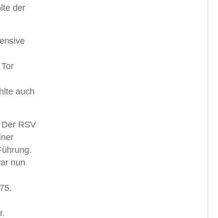
lte der
fensive
 Tor
hlte auch
. Der RSV
iner
 Führung.
war nun
75.
r.