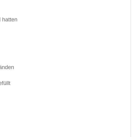
d hatten
Händen
füllt