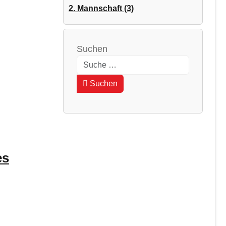
2. Mannschaft (3)
Suchen
Type 2 or more characters for results
Suchen
es