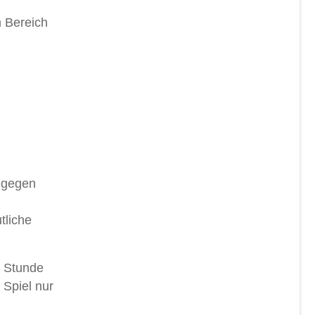
m Bereich
n gegen
tliche
n Stunde
 Spiel nur