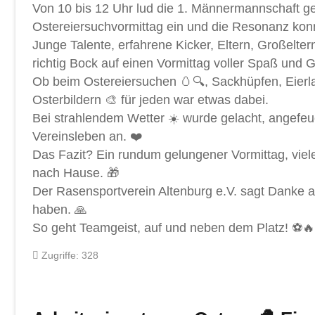
Von 10 bis 12 Uhr lud die 1. Männermannschaft g
Ostereiersuchvormittag ein und die Resonanz kon
Junge Talente, erfahrene Kicker, Eltern, Großelte
richtig Bock auf einen Vormittag voller Spaß und 
Ob beim Ostereiersuchen 🥚🔍, Sackhüpfen, Eierla
Osterbildern 🎨 für jeden war etwas dabei.
Bei strahlendem Wetter ☀️ wurde gelacht, angefeu
Vereinsleben an. ❤️
Das Fazit? Ein rundum gelungener Vormittag, viel
nach Hause. 🎁
Der Rasensportverein Altenburg e.V. sagt Danke an
haben. 🙏
So geht Teamgeist, auf und neben dem Platz! ⚽
Zugriffe: 328