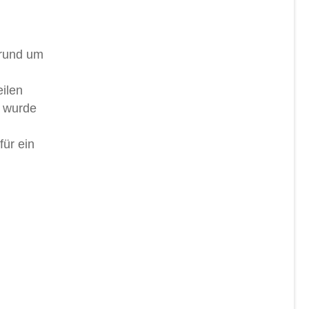
 rund um
ilen
r wurde
für ein