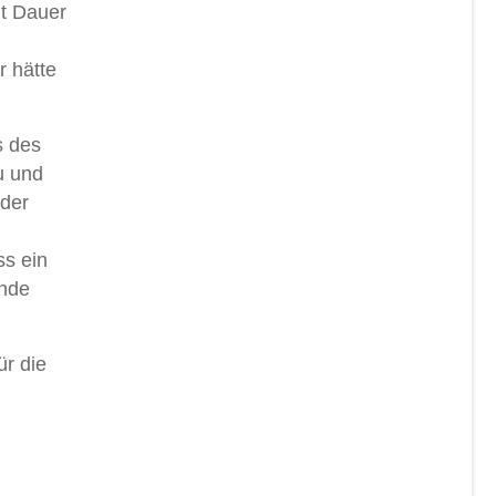
t Dauer
r hätte
s des
u und
 der
ss ein
Ende
ür die