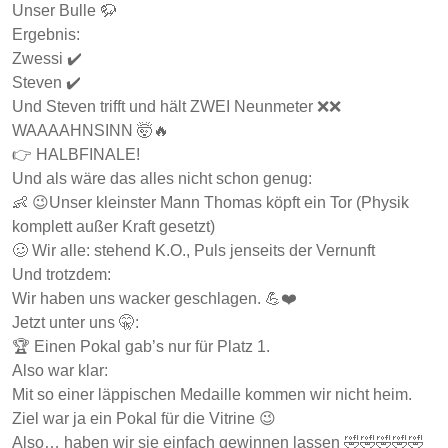
Unser Bulle 🦬
Ergebnis:
Zwessi ✔️
Steven ✔️
Und Steven trifft und hält ZWEI Neunmeter ❌❌
WAAAAHNSINN 🤯🔥
👉 HALBFINALE!
Und als wäre das alles nicht schon genug:
👶 😉Unser kleinster Mann Thomas köpft ein Tor (Physik
komplett außer Kraft gesetzt)
🥴 Wir alle: stehend K.O., Puls jenseits der Vernunft
Und trotzdem:
Wir haben uns wacker geschlagen. 💪❤️
Jetzt unter uns 🤫:
🏆 Einen Pokal gab’s nur für Platz 1.
Also war klar:
Mit so einer läppischen Medaille kommen wir nicht heim.
Ziel war ja ein Pokal für die Vitrine 😉
Also… haben wir sie einfach gewinnen lassen 🤣🤣🤣🤣🤣