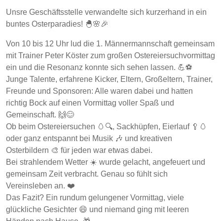
Unsre Geschäftsstelle verwandelte sich kurzerhand in ein
buntes Osterparadies! 🐣🌸🎉
Von 10 bis 12 Uhr lud die 1. Männermannschaft gemeinsam
mit Trainer Peter Köster zum großen Ostereiersuchvormittag
ein und die Resonanz konnte sich sehen lassen. 💪⚽
Junge Talente, erfahrene Kicker, Eltern, Großeltern, Trainer,
Freunde und Sponsoren: Alle waren dabei und hatten
richtig Bock auf einen Vormittag voller Spaß und
Gemeinschaft. 🙌😊
Ob beim Ostereiersuchen 🥚🔍, Sackhüpfen, Eierlauf 🥄🥚
oder ganz entspannt bei Musik 🎶 und kreativen
Osterbildern 🎨 für jeden war etwas dabei.
Bei strahlendem Wetter ☀️ wurde gelacht, angefeuert und
gemeinsam Zeit verbracht. Genau so fühlt sich
Vereinsleben an. ❤️
Das Fazit? Ein rundum gelungener Vormittag, viele
glückliche Gesichter 😄 und niemand ging mit leeren