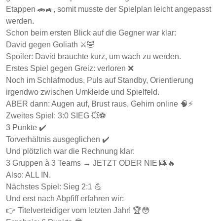
Etappen 🚗🚙, somit musste der Spielplan leicht angepasst
werden.
Schon beim ersten Blick auf die Gegner war klar:
David gegen Goliath ⚔️🤣
Spoiler: David brauchte kurz, um wach zu werden.
Erstes Spiel gegen Greiz: verloren ❌
Noch im Schlafmodus, Puls auf Standby, Orientierung
irgendwo zwischen Umkleide und Spielfeld.
ABER dann: Augen auf, Brust raus, Gehirn online 🧠⚡
Zweites Spiel: 3:0 SIEG 💥⚽
3 Punkte ✔️
Torverhältnis ausgeglichen ✔️
Und plötzlich war die Rechnung klar:
3 Gruppen à 3 Teams → JETZT ODER NIE 🎰🔥
Also: ALL IN.
Nächstes Spiel: Sieg 2:1 💪
Und erst nach Abpfiff erfahren wir:
👉 Titelverteidiger vom letzten Jahr! 🏆😳