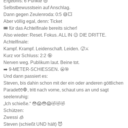
Ergebnis: 6 Punkte 😎
Selbstbewusstsein auf Anschlag.
Dann gegen Zeulenroda: 0:5 😅💥
Aber völlig egal, denn: Ticket
🎟️ für das Achtelfinale bereits sicher!
Also wieder: Reset. Fokus. ALL IN 😉 DIE DRITTE.
Achtelfinale:
Kampf. Krampf. Leidenschaft. Leiden. 🥵⚔️
Kurz vor Schluss: 2:2 🤪
Nerven weg. Publikum laut. Beine tot.
➡️ 9-METER-SCHIESSEN. 😬🎯
Und dann passiert es:
Steven, bis dahin schon mit der ein oder anderen göttlichen
Parade🧤🛑, tritt nach vorne, schaut uns an und sagt
seelenruhig:
„Ich schieße.“ 😳😱😳😱🤣🤣🤣
Schützen:
Zwessi 🧊
Steven (schießt UND hält) 😈