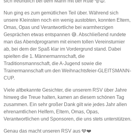
sich freundlich bei dem Mann mit der Rute 🎅😅.
Nun ging es zum gemütlichen Teil über. Während sich
unsere Kleinsten noch ein wenig austobten, konnten Eltern,
Omas, Opas und Verantwortliche bei warmherzigen
Gesprächen etwas entspannen 😅. Abschließend rundete
man das Abendprogramm mit einem tollen Vereinsturnier
ab, bei dem der Spaß klar im Vordergrund stand. Dabei
spielten die 1. Männermannschaft, die
Traditionsmannschaft, die A-Jugend sowie die
Trainermannschaft um den Weihnachtsfeier-GLEITSMANN-
CUP.
Viele altbekannte Gesichter, die unserem RSV über Jahre
hinweg die Treue halten, kamen an diesem schönen Tag
zusammen. Ein sehr großer Dank gilt wie jedes Jahr allen
ehrenamtlichen Helfern, Eltern, Omas, Opas,
Verantwortlichen und Sponsoren, die uns stets unterstützen.
Genau das macht unseren RSV aus 🩶❤️