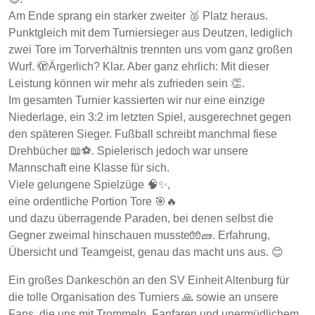
Am Ende sprang ein starker zweiter 🥈 Platz heraus.
Punktgleich mit dem Turniersieger aus Deutzen, lediglich
zwei Tore im Torverhältnis trennten uns vom ganz großen
Wurf. 🫣Ärgerlich? Klar. Aber ganz ehrlich: Mit dieser
Leistung können wir mehr als zufrieden sein 👏.
Im gesamten Turnier kassierten wir nur eine einzige
Niederlage, ein 3:2 im letzten Spiel, ausgerechnet gegen
den späteren Sieger. Fußball schreibt manchmal fiese
Drehbücher 📖⚽. Spielerisch jedoch war unsere
Mannschaft eine Klasse für sich.
Viele gelungene Spielzüge 🧠✨,
eine ordentliche Portion Tore 🎯🔥
und dazu überragende Paraden, bei denen selbst die
Gegner zweimal hinschauen musste🧤🧱. Erfahrung,
Übersicht und Teamgeist, genau das macht uns aus. 😊
Ein großes Dankeschön an den SV Einheit Altenburg für
die tolle Organisation des Turniers 🙏 sowie an unsere
Fans, die uns mit Trommeln, Fanfaren und unermüdlichem