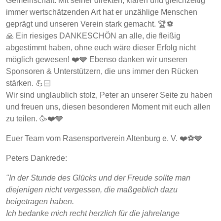
Gemeinschaft. Mit seiner direkten, klaren und gleichzeitig
immer wertschätzenden Art hat er unzählige Menschen
geprägt und unseren Verein stark gemacht. 🏆⚽️
🙏 Ein riesiges DANKESCHÖN an alle, die fleißig
abgestimmt haben, ohne euch wäre dieser Erfolg nicht
möglich gewesen! ❤️🩶 Ebenso danken wir unseren
Sponsoren & Unterstützern, die uns immer den Rücken
stärken. 💪🏻
Wir sind unglaublich stolz, Peter an unserer Seite zu haben
und freuen uns, diesen besonderen Moment mit euch allen
zu teilen. 🥳❤️🩶
Euer Team vom Rasensportverein Altenburg e. V. ❤️⚽️🩶
Peters Dankrede:
"In der Stunde des Glücks und der Freude sollte man
diejenigen nicht vergessen, die maßgeblich dazu
beigetragen haben.
Ich bedanke mich recht herzlich für die jahrelange