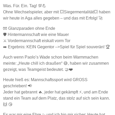
Was. Für. Ein. Tag! 💯💪
Ohne Wechselspieler, aber mit 💥Siegermentalität💥 haben
wir heute in Aga alles gegeben – und das mit Erfolg! 🚀
🧤 Glanzparaden ohne Ende
🛡️ Hintermannschaft wie eine Mauer
⚔️ Vordermannschaft eiskalt vorm Tor
➡️ Ergebnis: KEIN Gegentor –>Spiel für Spiel souverän! 🏆
Auch wenn Paolo’s Wade schon beim Warmmachen
meinte: „Heute chill ich draußen“ 😅, haben wir zusammen
gezeigt, was Teamgeist bedeutet. 🤝❤️
Heute hieß es: Mannschaftssport wird GROSS
geschrieben! 📢
Jeder hat gebrannt 🔥, jeder hat gekämpft ⚡️, und am Ende
stand ein Team auf dem Platz, das stolz auf sich sein kann.
🙌 😘
Es war mir eine Ehre ✨ und ich bin mir sicher: Heute hat