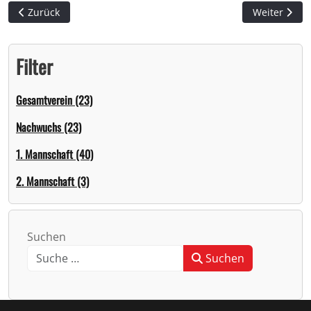
Vorheriger Beitrag: Wieder einmal sieglos
Nächster Bei
Zurück
Weiter
Filter
Gesamtverein (23)
Nachwuchs (23)
1. Mannschaft (40)
2. Mannschaft (3)
Suchen
Suchen
Type 2 or more characters for results.